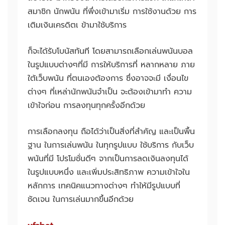
สมาชิก นักพนัน ที่พึ่งเข้ามาเริ่ม การใช้งานด้วย การ
เติมเงินเครดิตเ ข้ามาใช้บริการ
ก็จะได้รับโบนัสทันที โดยสามารถเลือกเล่นพนันบอล
ในรูปแบบต่างๆที่มี การให้บริการที่ หลากหลาย ภาย
ใต้เว็บพนัน ที่ตนเองต้องการ ซึ่งอาจจะมี เงื่อนไข
ต่างๆ ที่เหล่านักพนันจำเป็น จะต้องเข้ามาทำ ความ
เข้าใจก่อน การลงทุนทุกครั้งอีกด้วย
การเลือกลงทุน ถือได้ว่าเป็นสิ่งที่สำคัญ และเป็นพื้น
ฐาน ในการเล่นพนัน ในทุกรูปแบบ ใช้บริการ กับเว็บ
พนันที่มี โปรโมชั่นดีๆ จากเป็นการลดเงินลงทุนได้
ในรูปแบบหนึ่ง และเพิ่มประสิทธิภาพ ความเข้าใจใน
หลักการ เทคนิคแนวทางต่างๆ ทำให้มีรูปแบบที่
ชัดเจน ในการเล่นมากขึ้นอีกด้วย