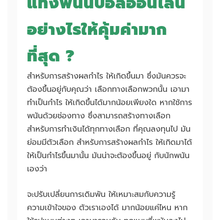
แทงพนันบอลออนไลน์
อย่างไรให้คุ้มค่ามาก
ที่สุด ?
สำหรับการสร้างผลกำไร ให้เกิดขึ้นมา ซึ่งมันควรจะ
ต้องขึ้นอยู่กับคุณว่า เลือกทางเลือกพวกนั้น เอามา
ทำเป็นกำไร ให้เกิดขึ้นได้มากน้อยเพียงใด หากใช้การ
พนันด้วยช่องทาง ซึ่งสามารถสร้างทางเลือก
สำหรับการทำเงินได้ทุกทางเลือก ที่คุณลงทุนไป มัน
ย่อมมีตัวเลือก สำหรับการสร้างผลกำไร ให้เกิดมาได้
ให้เป็นกำไรขึ้นมานั้น มันน่าจะต้องขึ้นอยู่ กับนักพนัน
เองว่า
จะปรับเปลี่ยนการเดิมพัน ให้เหมาะสมกับความรู้
ความเข้าใจของ ตัวเราเองได้ มากน้อยแค่ไหน หาก