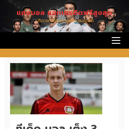
แทงบอล แจกเครดิตฟรีสูงสุด
บริการดีเยี่ยมรวดเร็วปลอดภัย
ทีเด็ด บอล เต็ง 3