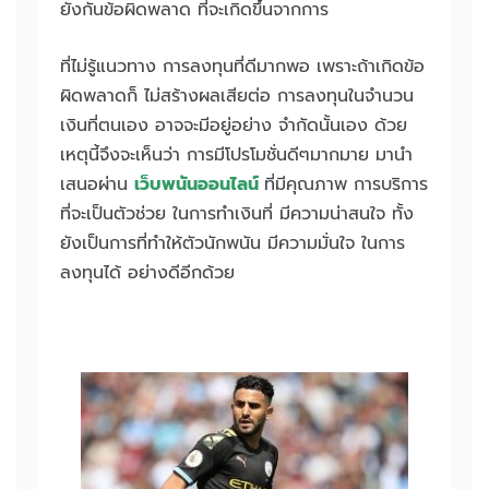
ยังกันข้อผิดพลาด ที่จะเกิดขึ้นจากการ
ที่ไม่รู้แนวทาง การลงทุนที่ดีมากพอ เพราะถ้าเกิดข้อ
ผิดพลาดก็ ไม่สร้างผลเสียต่อ การลงทุนในจำนวน
เงินที่ตนเอง อาจจะมีอยู่อย่าง จำกัดนั้นเอง ด้วย
เหตุนี้จึงจะเห็นว่า การมีโปรโมชั่นดีๆมากมาย มานำ
เสนอผ่าน
เว็บพนันออนไลน์
ที่มีคุณภาพ การบริการ
ที่จะเป็นตัวช่วย ในการทำเงินที่ มีความน่าสนใจ ทั้ง
ยังเป็นการที่ทำให้ตัวนักพนัน มีความมั่นใจ ในการ
ลงทุนได้ อย่างดีอีกด้วย