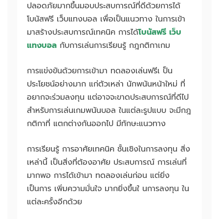
ปลอดภัยมากขึ้นมอบประสบการณ์ที่ดีด้วยการได้
โบนัสฟรี เว็บแทงบอล เพื่อเป็นแนวทาง ในการเข้า
มาสร้างประสบการณ์เทคนิค การได้
โบนัสฟรี
เว็บ
แทงบอล
กับการเล่นการเรียนรู้ กฎกติกาเกม
การแข่งขันด้วยการเข้ามา ทดลองเล่นฟรีเ ป็น
ประโยชน์อย่างมาก แก่ตัวเหล่า นักพนันหน้าใหม่ ที่
อยากจะร่วมลงทุน แต่อาจจะขาดประสบการณ์ที่ดีไป
สำหรับการเล่นเกมพนันบอล ในแต่ละรูปแบบ จะมีกฎ
กติกาที่ แตกต่างกันออกไป มีทักษะแนวทาง
การเรียนรู้ การอาศัยเทคนิค ชั้นเชิงในการลงทุน สิ่ง
เหล่านี้ เป็นสิ่งที่ต้องอาศัย ประสบการณ์ การเล่นที่
มากพอ การได้เข้ามา ทดลองเล่นก่อน แต่ยิ่ง
เป็นการ เพิ่มความมั่นใจ มากยิ่งขึ้นใ นการลงทุน ใน
แต่ละครั้งอีกด้วย