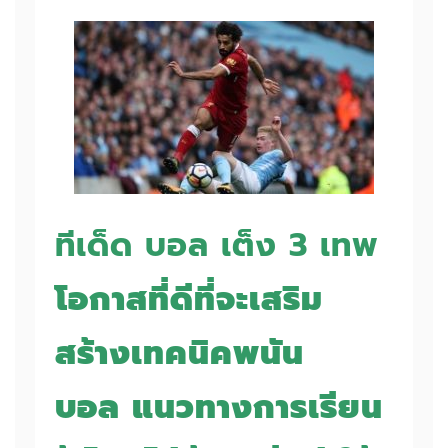
ทีเด็ด บอล เต็ง 3 เทพ
โอกาสที่ดีที่จะเสริม
สร้างเทคนิคพนัน
บอล
แนวทางการเรียน