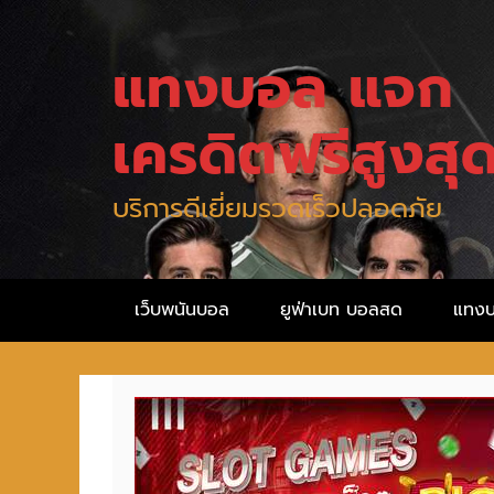
แทงบอล แจก
เครดิตฟรีสูงสุ
บริการดีเยี่ยมรวดเร็วปลอดภัย
เว็บพนันบอล
ยูฟ่าเบท บอลสด
แทงบ