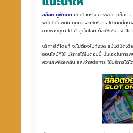
แนะนำให้
สล็อต ยูฟ่าเบท
เล่นกิจกรรมการพนัน สล็อตออนไลน
พนันที่นักพนัน ทุกควรจะใช้บริการ ได้โดยที่คุ
มากหากคุณ ได้เข้าสู่เว็บไซต์ ก็จะใช้บริการได้โด
บริการได้โดยที่ จะไม่ต้องไปกังวล แม้แต่นิ
ออนไลน์ที่ใช้ บริการได้ในตอนนี้ นั่นเองในการพ
ความเพลิดเพลิน และง่ายต่อการ ใช้บริการได้