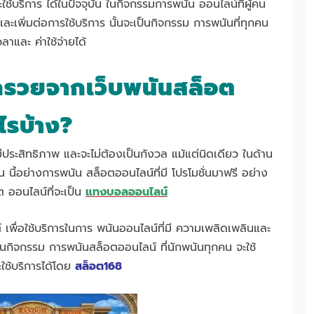
ช้บริการ ได้ในปัจจุบัน ในกิจกรรมการพนัน ออนไลน์ที่ผู้คน
และเพิ่มต่อการใช้บริการ นั้นจะเป็นกิจกรรม การพนันที่ทุกคน
ลาและ ค่าใช้จ่ายได้
กรวยจากเว็บพนันสล็อต
ไรบ้าง?
มีประสิทธิภาพ และจะไม่ต้องเป็นกังวล แม้แต่นิดเดียว ในด้าน
ัน นี้อย่างการพนัน สล็อตออนไลน์ที่มี โปรโมชั่นมาฟรี อย่าง
ต ออนไลน์ที่จะเป็น
แทงบอลออนไลน์
ไซต์ เพื่อใช้บริการในการ พนันออนไลน์ที่มี ความเพลิดเพลินและ
นเองในกิจกรรม การพนันสล็อตออนไลน์ ที่นักพนันทุกคน จะใช้
จะใช้บริการได้โดย
สล็อต168