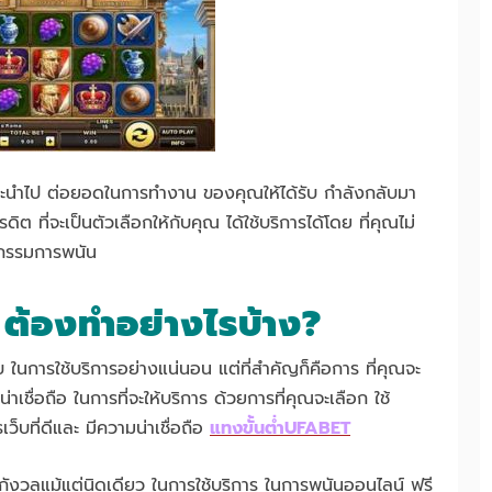
นที่จะนำไป ต่อยอดในการทำงาน ของคุณให้ได้รับ กำลังกลับมา
รดิต ที่จะเป็นตัวเลือกให้กับคุณ ได้ใช้บริการได้โดย ที่คุณไม่
ิจกรรมการพนัน
 ต้องทำอย่างไรบ้าง?
 ในการใช้บริการอย่างแน่นอน แต่ที่สำคัญก็คือการ ที่คุณจะ
่าเชื่อถือ ในการที่จะให้บริการ ด้วยการที่คุณจะเลือก ใช้
ว็บที่ดีและ มีความน่าเชื่อถือ
แทงขั้นต่ำUFABET
็นกังวลแม้แต่นิดเดียว ในการใช้บริการ ในการพนันออนไลน์ ฟรี