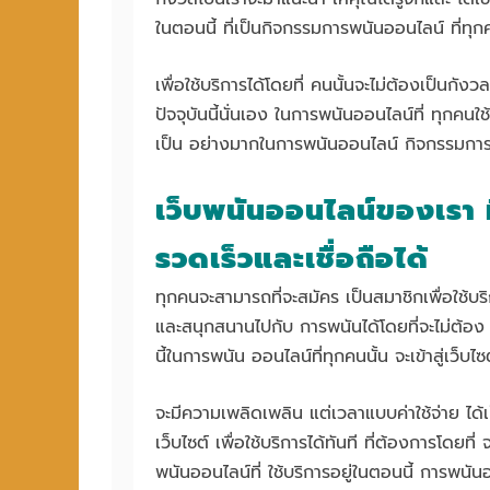
ในตอนนี้ ที่เป็นกิจกรรมการพนันออนไลน์ ที่ทุกค
เพื่อใช้บริการได้โดยที่ คนนั้นจะไม่ต้องเป็นกั
ปัจจุบันนี้นั่นเอง ในการพนันออนไลน์ที่ ทุกคนใ
เป็น อย่างมากในการพนันออนไลน์ กิจกรรมการพ
เว็บพนันออนไลน์ของเรา ม
รวดเร็วและเชื่อถือได้
ทุกคนจะสามารถที่จะสมัคร เป็นสมาชิกเพื่อใช้บ
และสนุกสนานไปกับ การพนันได้โดยที่จะไม่ต้อง 
นี้ในการพนัน ออนไลน์ที่ทุกคนนั้น จะเข้าสู่เว็บไซ
จะมีความเพลิดเพลิน แต่เวลาแบบค่าใช้จ่าย ได้เ
เว็บไซต์ เพื่อใช้บริการได้ทันที ที่ต้องการโดย
พนันออนไลน์ที่ ใช้บริการอยู่ในตอนนี้ การพนั