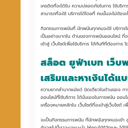
เครดิตที่จะได้รับ ความปลอดภัยในการ ใช้บริการ
สามารถที่จะใช้ บริการได้โดยที่ คนนั้นจะไม่ต้อ
กิจกรรมการพนันที่ นักพนันทุกคนจะใช้ บริการได
เป็นอย่างมากใน ด้านของการพนันออนไลน์ ที่จะใช
เข้าสู่ เว็บไซต์เพื่อใช้บริการ ได้ทันทีที่ต้องการ 
สล็อต ยูฟ่าเบท เว็บ
เสริมและหาเงินได้แ
ความยากลำบากแม้แต่ นิดเดียวในด้านของ การพ
ออนไลน์ที่ใช้บริการ ได้นั่นเองในการพนัน ออน
เครื่องหมายหลักใน เว็บไซต์ที่จะเข้าสู่เว็บไซต์ เ
จะเป็นกิจกรรมการพนัน ที่นักพนันทุกคนจะเข้า สู่
กังวลไปนี้เราจะมาแนะนำ ให้คุณได้รู้จักและ ได้ใช้