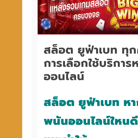
สล็อต ยูฟ่าเบท ทุก
การเลือกใช้บริการ
ออนไลน์
สล็อต ยูฟ่าเบท หากท
พนันออนไลน์ใหนดี 